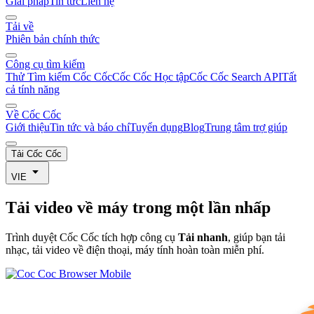
Giải pháp
Tin tức
Liên hệ
Tải về
Phiên bản chính thức
Công cụ tìm kiếm
Thử Tìm kiếm Cốc Cốc
Cốc Cốc Học tập
Cốc Cốc Search API
Tất
cả tính năng
Về Cốc Cốc
Giới thiệu
Tin tức và báo chí
Tuyển dụng
Blog
Trung tâm trợ giúp
Tải Cốc Cốc
VIE
Tải video
về máy trong một lần nhấp
Trình duyệt Cốc Cốc tích hợp công cụ
Tải nhanh
, giúp bạn tải
nhạc, tải video về điện thoại, máy tính hoàn toàn miễn phí.