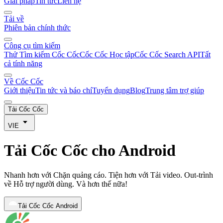
Giải pháp
Tin tức
Liên hệ
Tải về
Phiên bản chính thức
Công cụ tìm kiếm
Thử Tìm kiếm Cốc Cốc
Cốc Cốc Học tập
Cốc Cốc Search API
Tất
cả tính năng
Về Cốc Cốc
Giới thiệu
Tin tức và báo chí
Tuyển dụng
Blog
Trung tâm trợ giúp
Tải Cốc Cốc
VIE
Tải Cốc Cốc cho Android
Nhanh hơn với Chặn quảng cáo. Tiện hơn với Tải video. Out-trình
về Hỗ trợ người dùng. Và hơn thế nữa!
Tải Cốc Cốc Android