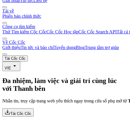
Giải pháp
Tin tức
Liên hệ
Tải về
Phiên bản chính thức
Công cụ tìm kiếm
Thử Tìm kiếm Cốc Cốc
Cốc Cốc Học tập
Cốc Cốc Search API
Tất cả 
Về Cốc Cốc
Giới thiệu
Tin tức và báo chí
Tuyển dụng
Blog
Trung tâm trợ giúp
Tải Cốc Cốc
VIE
Đa nhiệm, làm việc và giải trí cùng lúc
với
Thanh bên
Nhắn tin, truy cập trang web yêu thích ngay trong cửa sổ phụ mở từ
Tải Cốc Cốc