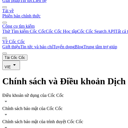
Giải pháp
Tin tức
Liên hệ
Tải về
Phiên bản chính thức
Công cụ tìm kiếm
Thử Tìm kiếm Cốc Cốc
Cốc Cốc Học tập
Cốc Cốc Search API
Tất cả 
Về Cốc Cốc
Giới thiệu
Tin tức và báo chí
Tuyển dụng
Blog
Trung tâm trợ giúp
Tải Cốc Cốc
VIE
Chính sách và Điều khoản Dịch
Điều khoản sử dụng của Cốc Cốc
Chính sách bảo mật của Cốc Cốc
Chính sách bảo mật của trình duyệt Cốc Cốc