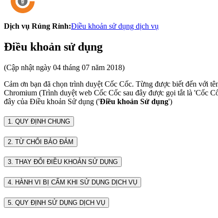
Dịch vụ Rủng Rỉnh:
Điều khoản sử dụng dịch vụ
Điều khoản sử dụng
(Cập nhật ngày 04 tháng 07 năm 2018)
Cảm ơn bạn đã chọn trình duyệt Cốc Cốc. Từng được biết đến với 
Chromium (Trình duyệt web Cốc Cốc sau đây được gọi tắt là 'Cốc Cố
đây của Điều khoản Sử dụng ('
Điều khoản Sử dụng
')
1. QUY ĐỊNH CHUNG
2. TỪ CHỐI BẢO ĐẢM
3. THAY ĐỔI ĐIỀU KHOẢN SỬ DỤNG
4. HÀNH VI BỊ CẤM KHI SỬ DỤNG DỊCH VỤ
5. QUY ĐỊNH SỬ DỤNG DỊCH VỤ