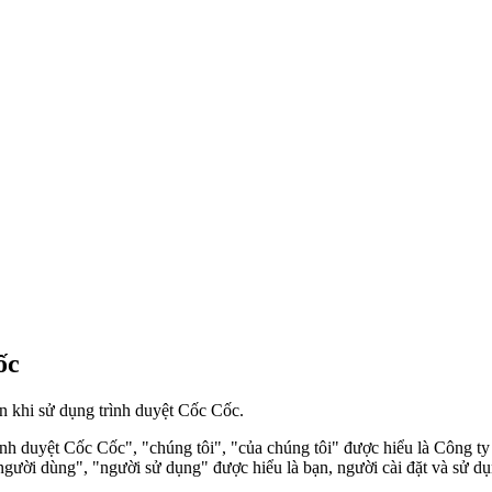
ốc
n khi sử dụng trình duyệt Cốc Cốc.
ình duyệt Cốc Cốc", "chúng tôi", "của chúng tôi" được hiểu là Công 
người dùng", "người sử dụng" được hiểu là bạn, người cài đặt và sử d