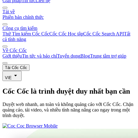
Giải pháp
Tin tức
Liên hệ
Tải về
Phiên bản chính thức
Công cụ tìm kiếm
Thử Tìm kiếm Cốc Cốc
Cốc Cốc Học tập
Cốc Cốc Search API
Tất
cả tính năng
Về Cốc Cốc
Giới thiệu
Tin tức và báo chí
Tuyển dụng
Blog
Trung tâm trợ giúp
Tải Cốc Cốc
VIE
Cốc Cốc
là trình duyệt duy nhất bạn cần
Duyệt web nhanh, an toàn và không quảng cáo với Cốc Cốc. Chặn
quảng cáo, tải video, và nhiều tính năng nâng cao ngay trong một
trình duyệt.