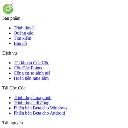
Sản phẩm
Trình duyệt
Quảng cáo
Tìm kiếm
Bản đồ
Dịch vụ
Tài khoản Cốc Cốc
Cốc Cốc Points
Công cụ so sánh giá
Hoàn tiền mua sắm
Tải Cốc Cốc
Trình duyệt máy tính
Trình duyệt di động
Phiên bản Beta cho Windows
Phiên bản Beta cho Android
Tài nguyên